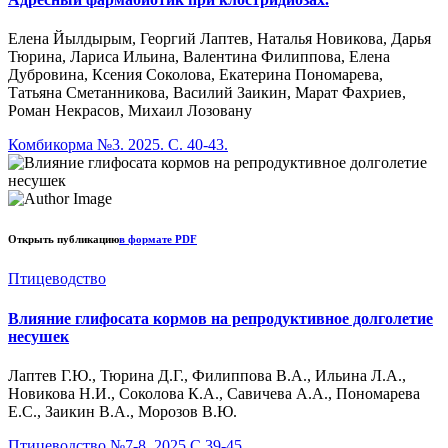
Елена Йылдырым, Георгий Лаптев, Наталья Новикова, Дарья
Тюрина, Лариса Ильина, Валентина Филиппова, Елена
Дубровина, Ксения Соколова, Екатерина Пономарева,
Татьяна Сметанникова, Василий Заикин, Марат Фахриев,
Роман Некрасов, Михаил Лозовану
Комбикорма №3. 2025. С. 40-43.
Открыть публикацию
в формате PDF
Птицеводство
Влияние глифосата кормов на репродуктивное долголетие
несушек
Лаптев Г.Ю., Тюрина Д.Г., Филиппова В.А., Ильина Л.А.,
Новикова Н.И., Соколова К.А., Савичева А.А., Пономарева
Е.С., Заикин В.А., Морозов В.Ю.
Птицеводство №7-8. 2025 С.39-45.