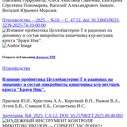
Павловна Горфункель, Алеся Анисовна Савичева, Екатерина
Сергеевна Пономарева, Василий Александрович Заикин,
Виталий Юрьевич Морозов.
Птицеводство. – 2025. – №10. – С. 47-51. doi: 10.33845/0033-
3239-2025-74-10-00-00
Открыть публикацию
в формате PDF
Птицеводство
Влияние пробиотика Целлобактерин-Т в рационах на
динамику и состав микробиоты кишечника кур-несушек
кросса "Браун Ник".
Прытков Ю.Н., Кристина А.А., Короткий В.П., Рыжов В.А.,
Агеев Б.В., Славцов Е.Б., Силантьева И.С.
Зоотехния. №8, 2025. С.6-12. DOI: 10.25708/ZT.2025.69.40.002