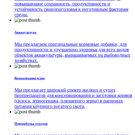
повышающие сохранность, продуктивности и
устойчивость свинопоголовья к неготивным факторам
среды.
Аквакультура
Мы предлагаем оригинальные кормовые добавки, для
продуктивности и улучшению здоровья для всех видов
объектов аквакультуры, выращиваемых на рыбоводных
хозяйствах.
Кормопроизводство
Мы предлагает широкий спектр жидких и сухих
биопрепаратов для консервирования и заготовки кормов
(силоса, зерносенажа, плющеного зерна) в рационах
питания крупного рогатого скота.
Переработка отходов