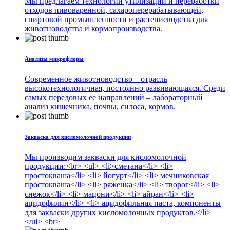
Мы предлагаем технологии утилизации и переработки
отходов пивоваренной, сахароперерабатывающей,
спиртовой промышленности и растениеводства для
животноводства и кормопроизводства.
Анализы микрофлоры
Современное животноводство – отрасль
высокотехнологичная, постоянно развивающаяся. Среди
самых передовых ее направлений – лабораторный
анализ кишечника, почвы, силоса, кормов.
Закваска для кисломолочной продукции
Мы производим закваски для кисломолочной
продукции:<br> <ul> <li>сметана</li> <li>
простокваша</li> <li> йогурт</li> <li> мечниковская
простокваша</li> <li> ряженка</li> <li> творог</li> <li>
снежок</li> <li> мацони</li> <li> айран</li> <li>
ацидофилин</li> <li> ацидофильная паста, компоненты
для закваски других кисломолочных продуктов.</li>
</ul> <br>