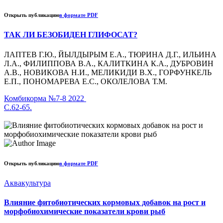
Открыть публикацию
в формате PDF
ТАК ЛИ БЕЗОБИДЕН ГЛИФОСАТ?
ЛАПТЕВ Г.Ю., ЙЫЛДЫРЫМ Е.А., ТЮРИНА Д.Г., ИЛЬИНА
Л.А., ФИЛИППОВА В.А., КАЛИТКИНА К.А., ДУБРОВИН
А.В., НОВИКОВА Н.И., МЕЛИКИДИ В.Х., ГОРФУНКЕЛЬ
Е.П., ПОНОМАРЕВА Е.С., ОКОЛЕЛОВА Т.М.
Комбикорма №7-8 2022
С.62-65.
Открыть публикацию
в формате PDF
Аквакультура
Влияние фитобиотических кормовых добавок на рост и
морфобиохимические показатели крови рыб