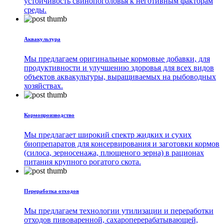
устойчивость свинопоголовья к неготивным факторам
среды.
Аквакультура
Мы предлагаем оригинальные кормовые добавки, для
продуктивности и улучшению здоровья для всех видов
объектов аквакультуры, выращиваемых на рыбоводных
хозяйствах.
Кормопроизводство
Мы предлагает широкий спектр жидких и сухих
биопрепаратов для консервирования и заготовки кормов
(силоса, зерносенажа, плющеного зерна) в рационах
питания крупного рогатого скота.
Переработка отходов
Мы предлагаем технологии утилизации и переработки
отходов пивоваренной, сахароперерабатывающей,