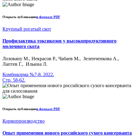
Открыть публикацию
в формате PDF
Крупный рогатый скот
Профилактика токсикозов у высокопродуктивного
молочного скота
Лозовану М., Некрасов Р., Чабаев М., Зеленченкова А.,
Лаптев Г., Ильина Л.
Комбикорма №7-8. 2022.
Стр. 58-62.
Открыть публикацию
в формате PDF
Кормопроизводство
Опыт применения нового российского сухого консерванта