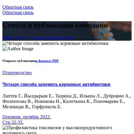
Обратная связь
Обратная связь
Статьи и публикации компании
БИОТРОФ
/
Статьи и публикации
Открыть публикацию
в формате PDF
Птицеводство
Четыре способа заменить кормовые антибиотики
Лаптев Г., Йылдырым Е., Тюрина Д., Ильина Л., Дубровин А.,
Филиппова В., Новикова Н., Калиткина К., Пономарева Е.,
Меликиди В., Горфункель Е.
Ценовик. октябрь 2022.
Стр.32-35.