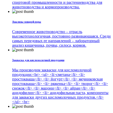
спиртовой промышленности и растениеводства для
животноводства и кормопроизводства.
Анализы микрофлоры
Современное животноводство – отрасль
высокотехнологичная, постоянно развивающаяся. Среди
самых передовых ее направлений – лабораторный
анализ кишечника, почвы, силоса, кормов.
Закваска для кисломолочной продукции
Мы производим закваски для кисломолочной
продукции:<br> <ul> <li>сметана</li> <li>
простокваша</li> <li> йогурт</li> <li> мечниковская
простокваша</li> <li> ряженка</li> <li> творог</li> <li>
снежок</li> <li> мацони</li> <li> айран</li> <li>
ацидофилин</li> <li> ацидофильная паста, компоненты
для закваски других кисломолочных продуктов.</li>
</ul> <br>