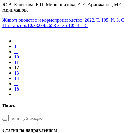
Ю.В. Килякова, Е.П. Мирошникова, А.Е. Аринжанов, М.С.
Аринжанова
Животноводство и кормопроизводство. 2022. Т. 105, № 3. С.
115-125. doi:10.33284/2658-3135-105-3-115
1
...
10
11
12
13
14
...
18
Поиск
Статьи по направлениям