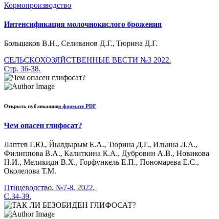
Кормопроизводство
Интенсификация молочнокислого брожения
Большаков В.Н., Селиванов Д.Г., Тюрина Д.Г.
СЕЛЬСКОХОЗЯЙСТВЕННЫЕ ВЕСТИ №3 2022.
Стр. 36-38.
Открыть публикацию
в формате PDF
Чем опасен глифосат?
Лаптев Г.Ю., Йылдырым Е.А., Тюрина Д.Г., Ильина Л.А.,
Филиппова В.А., Калиткина К.А., Дубровин А.В., Новикова
Н.И., Меликиди В.Х., Горфункель Е.П., Пономарева Е.С.,
Околелова Т.М.
Птицеводство. №7-8. 2022.
С.34-39.