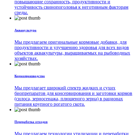
повышающие сохранность, продуктивности и
устойчивость свинопоголовья к неготивным факторам
среды.
Аквакультура
Мы предлагаем оригинальные кормовые добавки, для
продуктивности и улучшению здоровья для всех видов
объектов аквакультуры, выращиваемых на рыбоводных
хозяйствах.
Кормопроизводство
Мы предлагает широкий спектр жидких и сухих
биопрепаратов для консервирования и заготовки кормов
(силоса, зерносенажа, плющеного зерна) в рационах
питания крупного рогатого скота.
Переработка отходов
Мы предлагаем технологии утилизации и переработки