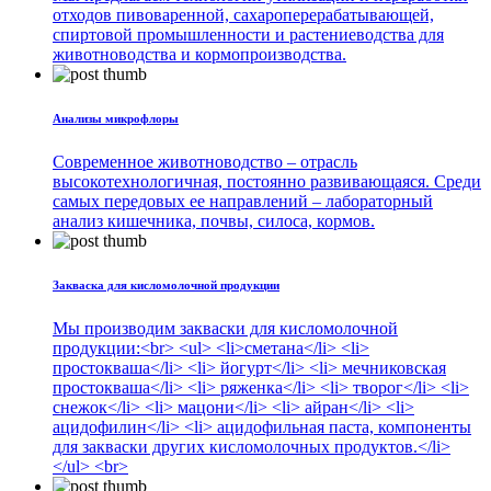
отходов пивоваренной, сахароперерабатывающей,
спиртовой промышленности и растениеводства для
животноводства и кормопроизводства.
Анализы микрофлоры
Современное животноводство – отрасль
высокотехнологичная, постоянно развивающаяся. Среди
самых передовых ее направлений – лабораторный
анализ кишечника, почвы, силоса, кормов.
Закваска для кисломолочной продукции
Мы производим закваски для кисломолочной
продукции:<br> <ul> <li>сметана</li> <li>
простокваша</li> <li> йогурт</li> <li> мечниковская
простокваша</li> <li> ряженка</li> <li> творог</li> <li>
снежок</li> <li> мацони</li> <li> айран</li> <li>
ацидофилин</li> <li> ацидофильная паста, компоненты
для закваски других кисломолочных продуктов.</li>
</ul> <br>