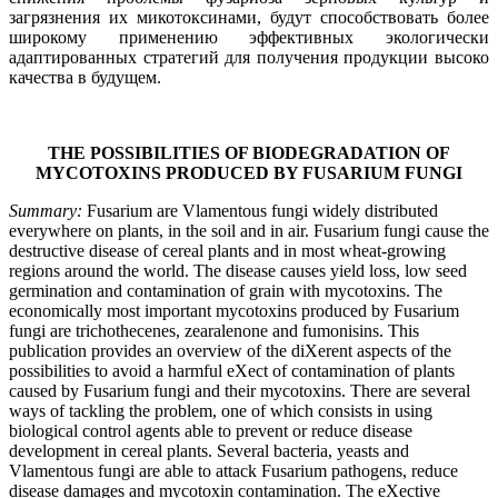
загрязнения их микотоксинами, будут способствовать более
широкому применению эффективных экологически
адаптированных стратегий для получения продукции высоко
качества в будущем.
THE POSSIBILITIES OF BIODEGRADATION OF
MYCOTOXINS PRODUCED BY FUSARIUM FUNGI
Summary:
Fusarium are Vlamentous fungi widely distributed
everywhere on plants, in the soil and in air. Fusarium fungi cause the
destructive disease of cereal plants and in most wheat-growing
regions around the world. The disease causes yield loss, low seed
germination and contamination of grain with mycotoxins. The
economically most important mycotoxins produced by Fusarium
fungi are trichothecenes, zearalenone and fumonisins. This
publication provides an overview of the diXerent aspects of the
possibilities to avoid a harmful eXect of contamination of plants
caused by Fusarium fungi and their mycotoxins. There are several
ways of tackling the problem, one of which consists in using
biological control agents able to prevent or reduce disease
development in cereal plants. Several bacteria, yeasts and
Vlamentous fungi are able to attack Fusarium pathogens, reduce
disease damages and mycotoxin contamination. The eXective