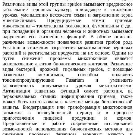
Различные виды этой группы грибов вызывают вредоносное
заболевание зерновых культур, приводящее к снижению
урожая, уменьшению всхожести семян и загрязнению зерна
микотоксинами. Продуцируемые этими грибами
микотоксины – трихотецены, зеараленон, фумонизины и др.,
при попадании в организм человека и животных вызывают
нарушения его жизненных функций. В обзоре описаны
различные возможности подавления развития грибов рода
Fusarium и снижения загрязнения микотоксинами зерновых
растений и растительных продуктов на их основе. Одним из
путей снижения проблемы микотоксинов является
использование агентов биологического контроля. Различные
виды бактерий, дрожжей, гифальных грибов, с помощью
различных механизмов, способны подавлять
токсинопродуцирующие Fusarium и уменьшать
загрязнённость получаемого урожая микотоксинами.
Активизация защитных функций самого растения, на
первоначальных стадиях инфицирования грибами, также
может быть использована в качестве метода биологической
защиты. Биодеградация или трансформация микотоксинов
возможна в послеуборочный период и в процессе
приготовления пищевой продукции и кормов.
Представленные в работе современные исследования
возможностей использования биологических методов для
снижения проблемы фузариоза зерновых культур и