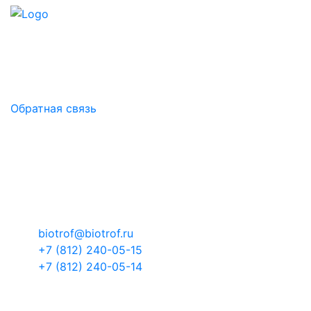
БИОТРОФ - российская научно-производственная
компания.
Здоровый микробиом - основа продуктивности!
Обратная связь
Контакты
Российская Федерация, Ленинградская
область, муниципальный район Тосненский,
городское поселение Тельмановское,
территория Складской комплекс-3, здание 1
корпус 4
biotrof@biotrof.ru
+7 (812) 240-05-15
+7 (812) 240-05-14
БИОТРОФ