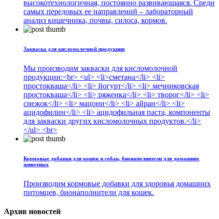
высокотехнологичная, постоянно развивающаяся. Среди
самых передовых ее направлений – лабораторный
анализ кишечника, почвы, силоса, кормов.
Закваска для кисломолочной продукции
Мы производим закваски для кисломолочной
продукции:<br> <ul> <li>сметана</li> <li>
простокваша</li> <li> йогурт</li> <li> мечниковская
простокваша</li> <li> ряженка</li> <li> творог</li> <li>
снежок</li> <li> мацони</li> <li> айран</li> <li>
ацидофилин</li> <li> ацидофильная паста, компоненты
для закваски других кисломолочных продуктов.</li>
</ul> <br>
Кормовые добавки для кошек и собак, бионаполнители для домашних
животных
Производим кормовые добавки для здоровья домашних
питомцев, бионаполнители для кошек.
Архив новостей