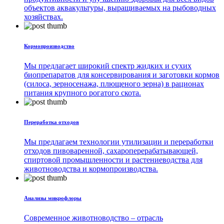
объектов аквакультуры, выращиваемых на рыбоводных
хозяйствах.
Кормопроизводство
Мы предлагает широкий спектр жидких и сухих
биопрепаратов для консервирования и заготовки кормов
(силоса, зерносенажа, плющеного зерна) в рационах
питания крупного рогатого скота.
Переработка отходов
Мы предлагаем технологии утилизации и переработки
отходов пивоваренной, сахароперерабатывающей,
спиртовой промышленности и растениеводства для
животноводства и кормопроизводства.
Анализы микрофлоры
Современное животноводство – отрасль