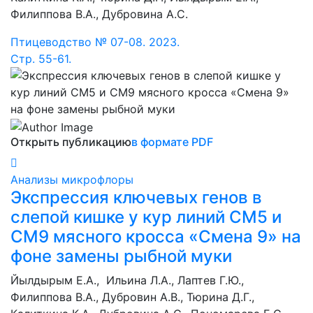
Филиппова В.А., Дубровина А.С.
Птицеводство № 07-08. 2023.
Стр. 55-61.
Открыть публикацию
в формате PDF
Анализы микрофлоры
Экспрессия ключевых генов в
слепой кишке у кур линий СМ5 и
СМ9 мясного кросса «Смена 9» на
фоне замены рыбной муки
Йылдырым Е.А., Ильина Л.А., Лаптев Г.Ю.,
Филиппова В.А., Дубровин А.В., Тюрина Д.Г.,