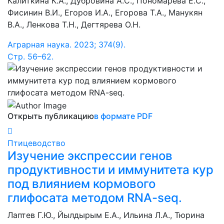
Калиткина К.А., Дубровина А.С., Пономарева Е.С.,
Фисинин В.И., Егоров И.А., Егорова Т.А., Манукян
В.А., Ленкова Т.Н., Дегтярева О.Н.
Аграрная наука. 2023; 374(9).
Cтр. 56–62.
Открыть публикацию
в формате PDF
Птицеводство
Изучение экспрессии генов
продуктивности и иммунитета кур
под влиянием кормового
глифосата методом RNA-seq.
Лаптев Г.Ю., Йылдырым Е.А., Ильина Л.А., Тюрина