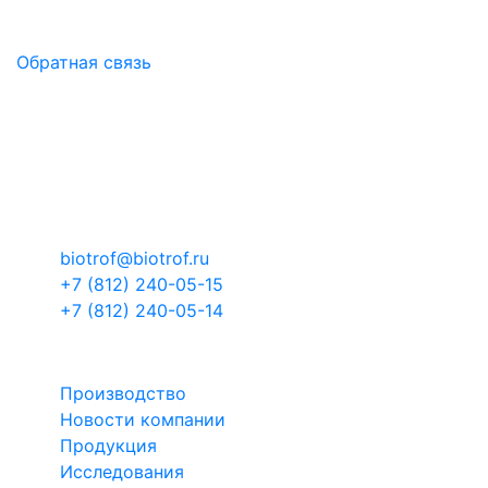
Здоровый микробиом - основа продуктивности!
Обратная связь
Контакты
Российская Федерация, Ленинградская
область, муниципальный район Тосненский,
городское поселение Тельмановское,
территория Складской комплекс-3, здание 1
корпус 4
biotrof@biotrof.ru
+7 (812) 240-05-15
+7 (812) 240-05-14
БИОТРОФ
Производство
Новости компании
Продукция
Исследования