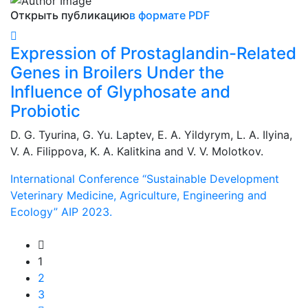
Открыть публикацию
в формате PDF
Expression of Prostaglandin-Related
Genes in Broilers Under the
Influence of Glyphosate and
Probiotic
D. G. Tyurina, G. Yu. Laptev, E. A. Yildyrym, L. A. Ilyina,
V. A. Filippova, K. A. Kalitkina and V. V. Molotkov.
International Conference “Sustainable Development
Veterinary Medicine, Agriculture, Engineering and
Ecology” AIP 2023.
1
2
3