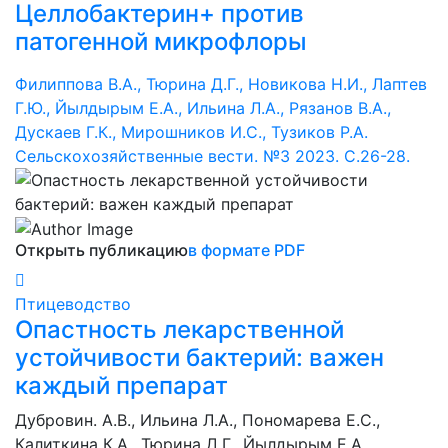
Целлобактерин+ против
патогенной микрофлоры
Филиппова В.А., Тюрина Д.Г., Новикова Н.И., Лаптев
Г.Ю., Йылдырым Е.А., Ильина Л.А., Рязанов В.А.,
Дускаев Г.К., Мирошников И.С., Тузиков Р.А.
Сельскохозяйственные вести. №3 2023. С.26-28.
Открыть публикацию
в формате PDF
Птицеводство
Опастность лекарственной
устойчивости бактерий: важен
каждый препарат
Дубровин. А.В., Ильина Л.А., Пономарева Е.С.,
Калиткина К.А., Тюрина Д.Г., Йылдырым Е.А.,