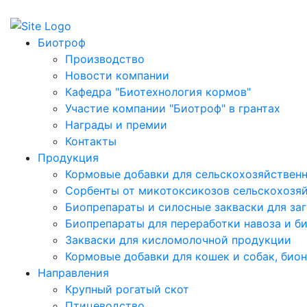
БИОТРОФ - российская научно-производственная ко
Биотроф
Производство
Новости компании
Кафедра "Биотехнология кормов"
Участие компании "Биотроф" в грантах
Награды и премии
Контакты
Продукция
Кормовые добавки для сельскохозяйствен
Сорбенты от микотоксикозов сельскохозя
Биопрепараты и силосные закваски для за
Биопрепараты для переработки навоза и б
Закваски для кисломолочной продукции
Кормовые добавки для кошек и собак, био
Направления
Крупный рогатый скот
Птицеводство