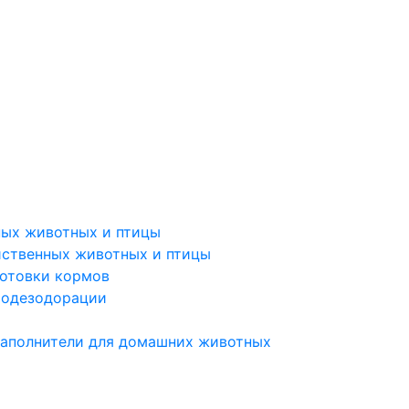
мпания
ных животных и птицы
йственных животных и птицы
готовки кормов
иодезодорации
наполнители для домашних животных