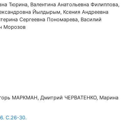
вна Тюрина, Валентина Анатольевна Филиппова,
лександровна Йылдырым, Ксения Андреевна
атерина Сергеевна Пономарева, Василий
ч Морозов
горь МАРКМАН, Дмитрий ЧЕРВАТЕНКО, Марина
 С.26-30.