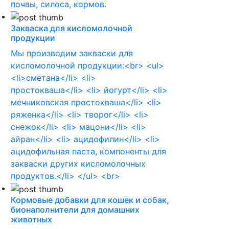
почвы, силоса, кормов.
Закваска для кисломолочной
продукции
Мы производим закваски для
кисломолочной продукции:<br> <ul>
<li>сметана</li> <li>
простокваша</li> <li> йогурт</li> <li>
мечниковская простокваша</li> <li>
ряженка</li> <li> творог</li> <li>
снежок</li> <li> мацони</li> <li>
айран</li> <li> ацидофилин</li> <li>
ацидофильная паста, компоненты для
закваски других кисломолочных
продуктов.</li> </ul> <br>
Кормовые добавки для кошек и собак,
бионаполнители для домашних
животных