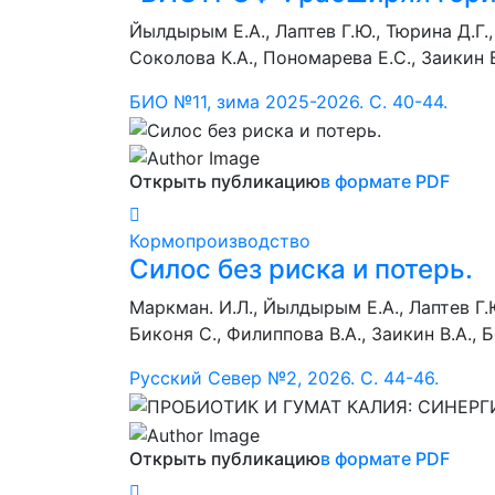
Йылдырым Е.А., Лаптев Г.Ю., Тюрина Д.Г.,
Соколова К.А., Пономарева Е.С., Заикин В
БИО №11, зима 2025-2026. С. 40-44.
Открыть публикацию
в формате PDF
Кормопроизводство
Силос без риска и потерь.
Маркман. И.Л., Йылдырым Е.А., Лаптев Г.Ю
Биконя С., Филиппова В.А., Заикин В.А., 
Русский Север №2, 2026. С. 44-46.
Открыть публикацию
в формате PDF