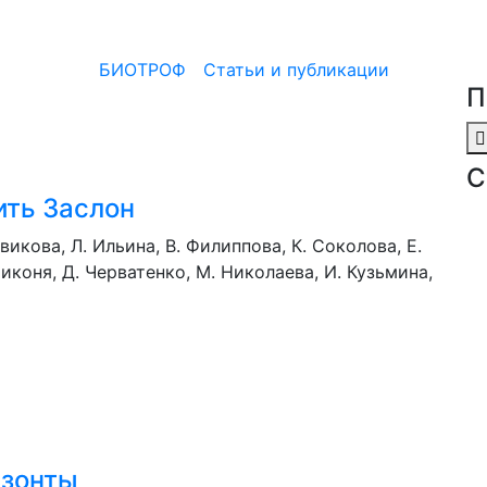
ьи и публикации ком
БИОТРОФ
/
Статьи и публикации
П
С
ить Заслон
викова, Л. Ильина, В. Филиппова, К. Соколова, Е.
Биконя, Д. Черватенко, М. Николаева, И. Кузьмина,
изонты