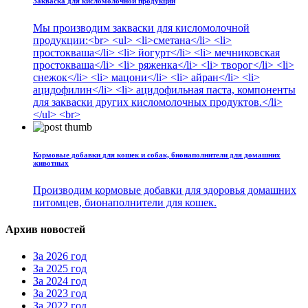
Закваска для кисломолочной продукции
Мы производим закваски для кисломолочной
продукции:<br> <ul> <li>сметана</li> <li>
простокваша</li> <li> йогурт</li> <li> мечниковская
простокваша</li> <li> ряженка</li> <li> творог</li> <li>
снежок</li> <li> мацони</li> <li> айран</li> <li>
ацидофилин</li> <li> ацидофильная паста, компоненты
для закваски других кисломолочных продуктов.</li>
</ul> <br>
Кормовые добавки для кошек и собак, бионаполнители для домашних
животных
Производим кормовые добавки для здоровья домашних
питомцев, бионаполнители для кошек.
Архив новостей
За 2026 год
За 2025 год
За 2024 год
За 2023 год
За 2022 год