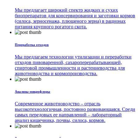
Мы предлагает широкий спектр жидких и сухих
биопрепаратов для консервирования и заготовки кормов
(силоса, зерносенажа, плющеного зерна) в рационах
питания крупного рогатого скота.
Переработка отходов
Мы предлагаем технологии утилизации и переработки
отходов пивоваренной, сахароперерабатывающей,
спиртовой промышленности и растениеводства для
животноводства и кормопроизводства.
Анализы микрофлоры
Современное животноводство – отрасль
высокотехнологичная, постоянно развивающаяся. Среди
самых передовых ее направлений – лабораторный
анализ кишечника, почвы, силоса, кормов.