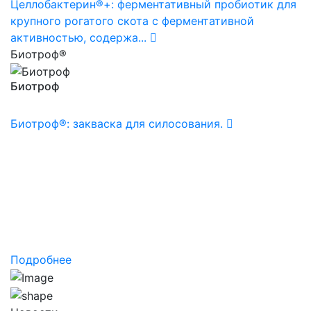
Целлобактерин®+: ферментативный пробиотик для
крупного рогатого скота с ферментативной
активностью, содержа...
Биотроф®
Биотроф
Биотроф®: закваска для силосования.
Компания «БИОТРОФ»
Политика в области
качества
Подробнее о политики компании ООО «БИОТРОФ»
в области качества
Подробнее