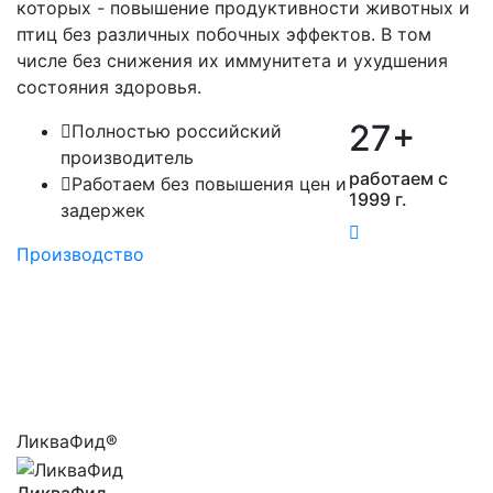
которых - повышение продуктивности животных и
птиц без различных побочных эффектов. В том
числе без снижения их иммунитета и ухудшения
состояния здоровья.
27
+
Полностью российский
производитель
работаем с
Работаем без повышения цен и
1999 г.
задержек
Производство
Продукция «Биотроф»
В ассортименте нашей
продукции более 20
биопрепаратов
ЛикваФид®
ЛикваФид