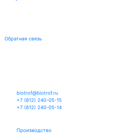
БИОТРОФ - российская научно-производственная
компания.
Здоровый микробиом - основа продуктивности!
Обратная связь
Контакты
Российская Федерация, Ленинградская
область, муниципальный район Тосненский,
городское поселение Тельмановское,
территория Складской комплекс-3, здание 1
корпус 4
biotrof@biotrof.ru
+7 (812) 240-05-15
+7 (812) 240-05-14
БИОТРОФ
Производство