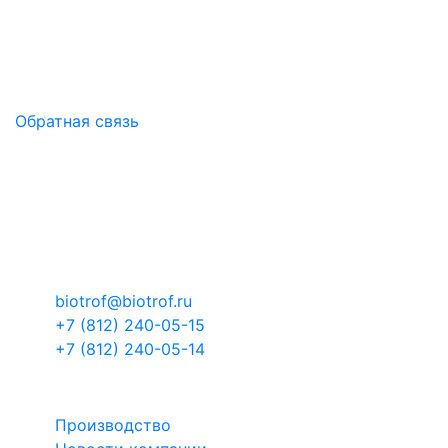
БИОТРОФ - российская научно-производственная
компания.
Здоровый микробиом - основа продуктивности!
Обратная связь
Контакты
Российская Федерация, Ленинградская
область, муниципальный район Тосненский,
городское поселение Тельмановское,
территория Складской комплекс-3, здание 1
корпус 4
biotrof@biotrof.ru
+7 (812) 240-05-15
+7 (812) 240-05-14
БИОТРОФ
Производство