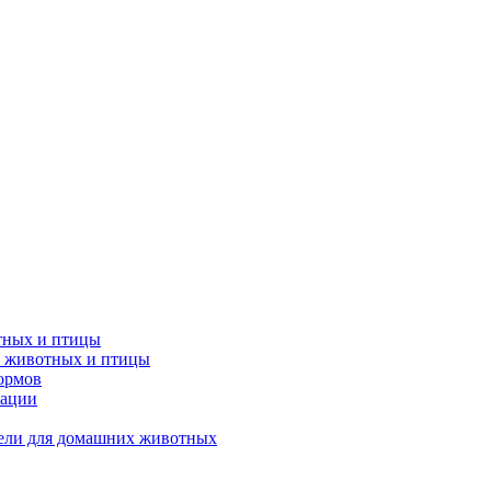
тных и птицы
х животных и птицы
кормов
рации
тели для домашних животных