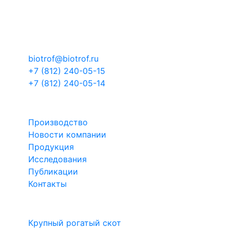
область, муниципальный район Тосненский,
городское поселение Тельмановское,
территория Складской комплекс-3, здание 1
корпус 4
biotrof@biotrof.ru
+7 (812) 240-05-15
+7 (812) 240-05-14
БИОТРОФ
Производство
Новости компании
Продукция
Исследования
Публикации
Контакты
Направления
Крупный рогатый скот