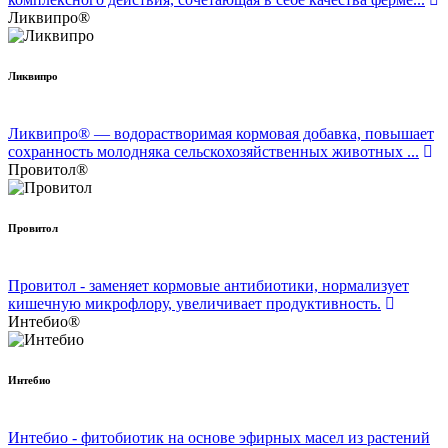
Ликвипро®
Ликвипро
Ликвипро® — водорастворимая кормовая добавка, повышает
сохранность молодняка сельскохозяйственных животных ...
Провитол®
Провитол
Провитол - заменяет кормовые антибиотики, нормализует
кишечную микрофлору, увеличивает продуктивность.
Интебио®
Интебио
Интебио - фитобиотик на основе эфирных масел из растений