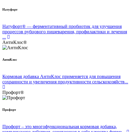
Натуфорт
Натуфорт® — ферментативный пробиотик для улучшения
процессов рубцового пищеварения, профилактики и лечения
...
АнтиКлос®
АнтиКлос
Кормовая добавка АнтиКлос применяется для повышения
сохранности и увеличения продуктивности сельскохозяйств...
Профорт®
Профорт
Профорт – это многофункциональная кормовая добавка,
комплексного действия, сочетающая в себе качества ферме...