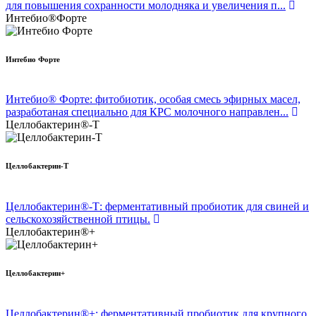
для повышения сохранности молодняка и увеличения п...
Интебио®Форте
Интебио Форте
Интебио® Форте: фитобиотик, особая смесь эфирных масел,
разработаная специально для КРС молочного направлен...
Целлобактерин®-Т
Целлобактерин-Т
Целлобактерин®-Т: ферментативный пробиотик для свиней и
сельскохозяйственной птицы.
Целлобактерин®+
Целлобактерин+
Целлобактерин®+: ферментативный пробиотик для крупного