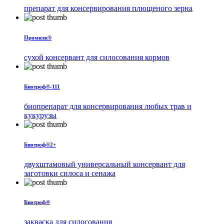
препарат для консервирования плющеного зерна
Промилк®
сухой консервант для силосования кормов
Биотроф®-111
биопрепарат для консервирования любых трав и
кукурузы
Биотроф®2+
двухштамовый универсальный консервант для
заготовки силоса и сенажа
Биотроф®
закваска для силосования