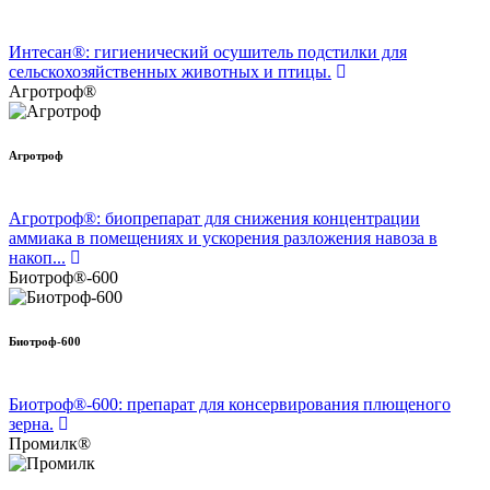
Интесан®: гигиенический осушитель подстилки для
сельскохозяйственных животных и птицы.
Агротроф®
Агротроф
Агротроф®: биопрепарат для снижения концентрации
аммиака в помещениях и ускорения разложения навоза в
накоп...
Биотроф®-600
Биотроф-600
Биотроф®-600: препарат для консервирования плющеного
зерна.
Промилк®