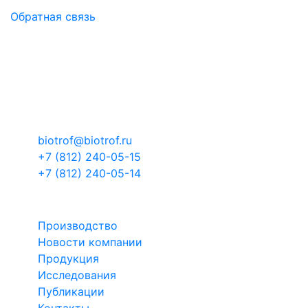
Обратная связь
Контакты
Российская Федерация, Ленинградская
область, муниципальный район Тосненский,
городское поселение Тельмановское,
территория Складской комплекс-3, здание 1
корпус 4
biotrof@biotrof.ru
+7 (812) 240-05-15
+7 (812) 240-05-14
БИОТРОФ
Производство
Новости компании
Продукция
Исследования
Публикации