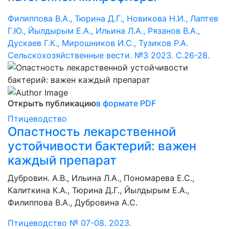
Филиппова В.А., Тюрина Д.Г., Новикова Н.И., Лаптев
Г.Ю., Йылдырым Е.А., Ильина Л.А., Рязанов В.А.,
Дускаев Г.К., Мирошников И.С., Тузиков Р.А.
Сельскохозяйственные вести. №3 2023. С.26-28.
Открыть публикацию
в формате PDF
Птицеводство
Опастность лекарственной
устойчивости бактерий: важен
каждый препарат
Дубровин. А.В., Ильина Л.А., Пономарева Е.С.,
Калиткина К.А., Тюрина Д.Г., Йылдырым Е.А.,
Филиппова В.А., Дубровина А.С.
Птицеводство № 07-08. 2023.