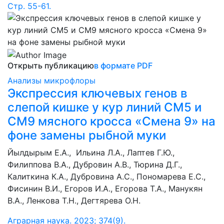
Стр. 55-61.
Открыть публикацию
в формате PDF
Анализы микрофлоры
Экспрессия ключевых генов в
слепой кишке у кур линий СМ5 и
СМ9 мясного кросса «Смена 9» на
фоне замены рыбной муки
Йылдырым Е.А., Ильина Л.А., Лаптев Г.Ю.,
Филиппова В.А., Дубровин А.В., Тюрина Д.Г.,
Калиткина К.А., Дубровина А.С., Пономарева Е.С.,
Фисинин В.И., Егоров И.А., Егорова Т.А., Манукян
В.А., Ленкова Т.Н., Дегтярева О.Н.
Аграрная наука. 2023; 374(9).