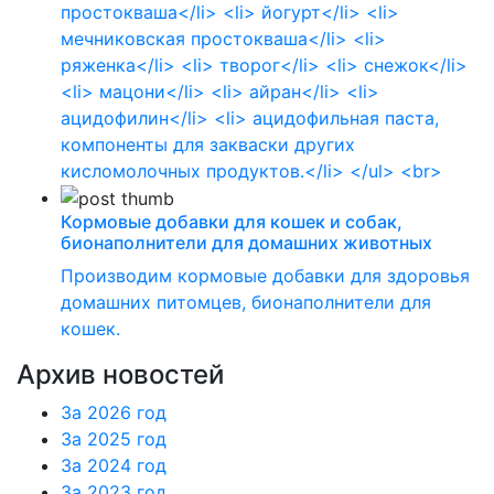
простокваша</li> <li> йогурт</li> <li>
мечниковская простокваша</li> <li>
ряженка</li> <li> творог</li> <li> снежок</li>
<li> мацони</li> <li> айран</li> <li>
ацидофилин</li> <li> ацидофильная паста,
компоненты для закваски других
кисломолочных продуктов.</li> </ul> <br>
Кормовые добавки для кошек и собак,
бионаполнители для домашних животных
Производим кормовые добавки для здоровья
домашних питомцев, бионаполнители для
кошек.
Архив новостей
За 2026 год
За 2025 год
За 2024 год
За 2023 год