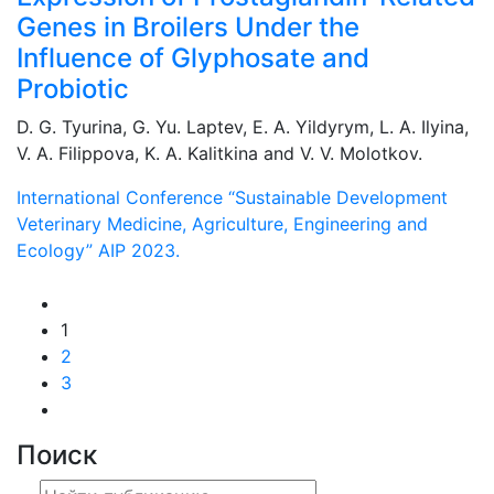
Genes in Broilers Under the
Influence of Glyphosate and
Probiotic
D. G. Tyurina, G. Yu. Laptev, E. A. Yildyrym, L. A. Ilyina,
V. A. Filippova, K. A. Kalitkina and V. V. Molotkov.
International Conference “Sustainable Development
Veterinary Medicine, Agriculture, Engineering and
Ecology” AIP 2023.
1
2
3
Поиск